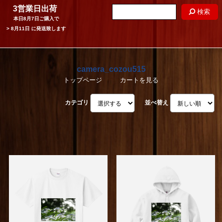
3営業日出荷
検索
本日
8月7日
ご購入で
>
8月11日
に発送致します
camera_cozou515
トップページ
カートを見る
カテゴリ
並べ替え