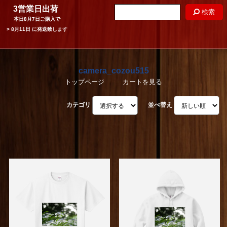
3営業日出荷
検索
本日
8月7日
ご購入で
>
8月11日
に発送致します
camera_cozou515
トップページ
カートを見る
カテゴリ
並べ替え