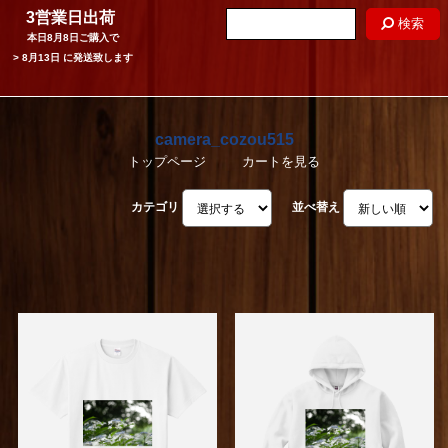
3営業日出荷
検索
本日
8月8日
ご購入で
>
8月13日
に発送致します
camera_cozou515
トップページ
カートを見る
カテゴリ
並べ替え