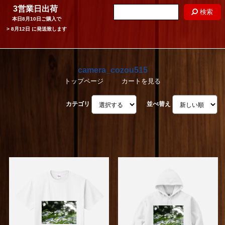
3営業日出荷
検索
本日
8月10日
ご購入で
>
8月12日
に発送致します
camera_cozou515
トップページ
カートを見る
カテゴリ
並べ替え