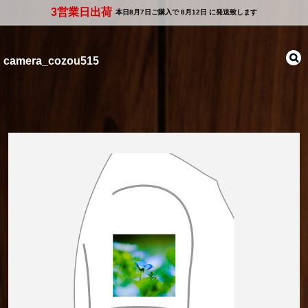
3営業日出荷
本日
8月7日
ご購入で
8月12日
に発送致します
camera_cozou515