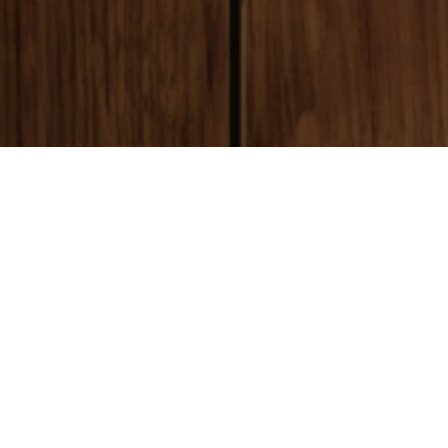
payment
お支払い方法
銀行振込(前払い)
ご入金確認後
に製作開始となります。 振込手数料はお客様ご負担とな
ります。ご了承ください。
代金引換(後払い)
商品到着時に配達員に代金をお支払いください。手数料:530円(税別)