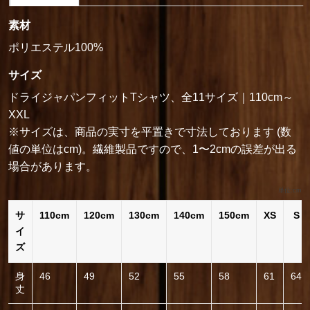
素材
ポリエステル100%
サイズ
ドライジャパンフィットTシャツ、全11サイズ｜110cm～
XXL
※サイズは、商品の実寸を平置きで寸法しております (数
値の単位はcm)。繊維製品ですので、1〜2cmの誤差が出る
場合があります。
単位:cm
サ
110cm
120cm
130cm
140cm
150cm
XS
S
イ
ズ
身
46
49
52
55
58
61
64
丈