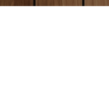
local_shipping
送料について
全国一律送料250円
クレジットカード決済
（沖縄、離島は1800円）
と同時に制作が開始となります。
お
today
方
はクレジットカード払いをご利用
お届けについて
い。
平日営業日午前9時
までにご注文い
通常商品
ご注文から
3営業日目
に発送します