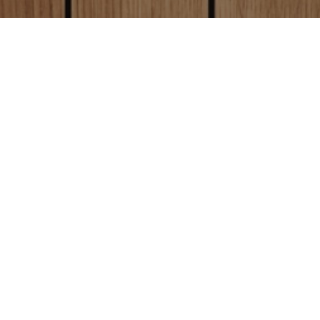
ただくと
即日商品
。
ご注文日の当日
に制作・発送します。