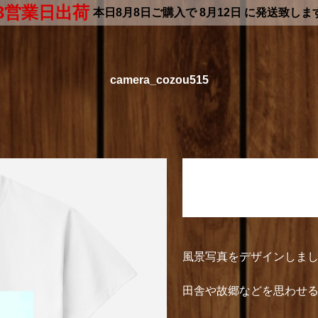
3営業日出荷
本日
8月8日
ご購入で
8月12日
に発送致しま
camera_cozou515
camera_cozou515
定番Ｔシャツ
風景写真をデザインしま
田舎や故郷などを思わせ