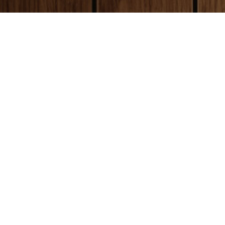
payment
お支払い方法
銀行振込(前払い)
ご入金確認後
に製作開始となります。 振込
ご購入
手数料はお客様ご負担となります。ご了承
急ぎの
ください。
くださ
代金引換(後払い)
商品到着時に配達員に代金をお支払いくだ
さい。手数料:530円(税別)