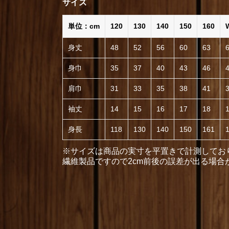
サイズ
単位：cm
120
130
140
150
160
身丈
48
52
56
60
63
身巾
35
37
40
43
46
肩巾
31
33
35
38
41
袖丈
14
15
16
17
18
身長
118
130
140
150
161
※サイズは商品の実寸を平置きで計測してお
繊維製品ですので2cm前後の誤差が出る場合