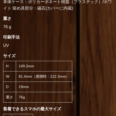
本体ケース：ポリカーボネート樹脂（プラスチック）/ホワ
イト 留め具部分：磁石(カバーに内蔵)
重さ
76 g
印刷手法
UV
サイズ
H
149.2mm
W
81.4mm（展開時：222.3mm）
D
19mm
重さ
76g
装着できるスマホの最大サイズ