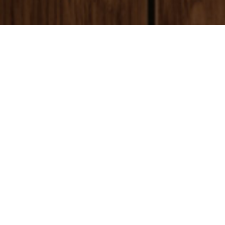
payment
お支払い方法
銀行振込(前払い)
ご入金確認後
に製作開始となります。 振込手数料はお客様ご負担とな
ります。ご了承ください。
代金引換(後払い)
商品到着時に配達員に代金をお支払いください。手数料:530円(税別)
クレジットカード決済
ご購入と同時に制作が開始となります。
お急ぎの方
はクレジットカード
払いをご利用ください。