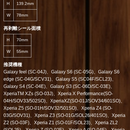
H
139.2mm
W
78mm
再剥離シール面積
H
70mm
W
55mm
推奨機種
Galaxy feel (SC-04J)、Galaxy S6 (SC-05G)、Galaxy S6
edge (SC-04G/SCV31)、Galaxy S5 (SC04F/SCL23)、
Galaxy S4 (SC-04E)、Galaxy S3 (SC-06D/SC-03E)、
XperiaTM XZs (SO-03J)、Xperia X Performance(SO-
04H/SOV33/502SO)、XperiaXZ(SO-01J/SOV34/601SO)、
Xperia Z5 (SO-01H/SOV32/501SO)、Xperia Z4 (SO-
03G/SOV31)、Xperia Z3 (SO-01G/SOL26/401SO)、Xperia
Z2 (SO-03F)、Xperia Z1 (SO-01F/SOL23)、Xperia ZL2
(SOL25)、Xperia Z (SO-02E)、Xperia A (SO-04E)、Xperia