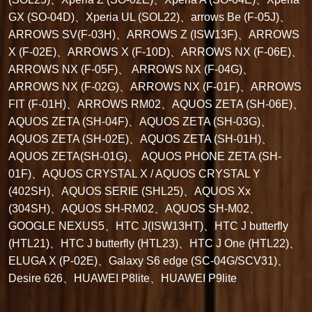
GX (SO-04D)、Xperia UL (SOL22)、arrows Be (F-05J)、
ARROWS SV(F-03H)、ARROWS Z (ISW13F)、ARROWS
X (F-02E)、ARROWS X (F-10D)、ARROWS NX (F-06E)、
ARROWS NX (F-05F)、 ARROWS NX (F-04G)、
ARROWS NX (F-02G)、ARROWS NX (F-01F)、ARROWS
FIT (F-01H)、ARROWS RM02、AQUOS ZETA (SH-06E)、
AQUOS ZETA (SH-04F)、AQUOS ZETA (SH-03G)、
AQUOS ZETA (SH-02E)、AQUOS ZETA (SH-01H)、
AQUOS ZETA(SH-01G)、 AQUOS PHONE ZETA (SH-
01F)、AQUOS CRYSTAL X / AQUOS CRYSTAL Y
(402SH)、AQUOS SERIE (SHL25)、AQUOS Xx
(304SH)、AQUOS SH-RM02、AQUOS SH-M02、
GOOGLE NEXUS5、HTC J(ISW13HT)、HTC J butterfly
(HTL21)、HTC J butterfly (HTL23)、HTC J One (HTL22)、
ELUGA X (P-02E)、Galaxy S6 edge (SC-04G/SCV31)、
Desire 626、HUAWEI P8lite、HUAWEI P9lite