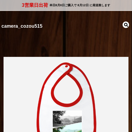
3営業日出荷
本日
8月8日
ご購入で
8月12日
に発送致します
camera_cozou515