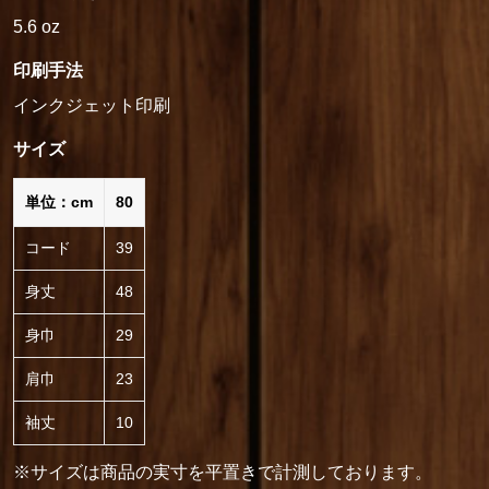
5.6 oz
印刷手法
インクジェット印刷
サイズ
単位：cm
80
コード
39
身丈
48
身巾
29
肩巾
23
袖丈
10
※サイズは商品の実寸を平置きで計測しております。