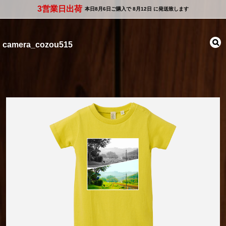
3営業日出荷
本日
8月6日
ご購入で
8月12日
に発送致します
camera_cozou515