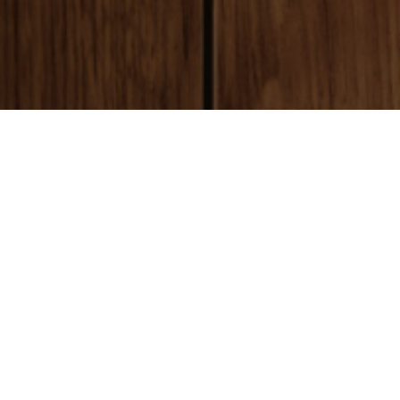
payment
お支払い方法
銀行振込(前払い)
ご入金確認後
に製作開始となります。 振込手数料はお客様ご負担とな
ります。ご了承ください。
代金引換(後払い)
商品到着時に配達員に代金をお支払いください。手数料:530円(税別)