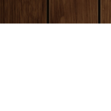
payment
お支払い方法
銀行振込(前払い)
ご入金確認後
に製作開始となります。 振込手数料はお客様ご負担とな
ります。ご了承ください。
代金引換(後払い)
商品到着時に配達員に代金をお支払いください。手数料:530円(税別)
クレジットカード決済