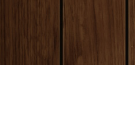
payment
お支払い方法
銀行振込(前払い)
ご入金確認後
に製作開始となります。 振込手数料はお客様ご負担とな
ります。ご了承ください。