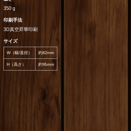
350 g
印刷手法
3D真空昇華印刷
サイズ
W（幅/直径）
約82mm
H（高さ）
約95mm