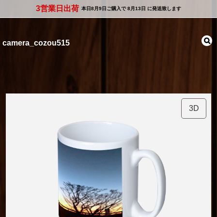
3営業日出荷
本日
8月9日
ご購入で
8月13日
に発送致します
camera_cozou515
3D