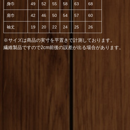
身巾
49
52
55
58
63
68
肩巾
42
46
50
54
57
60
袖丈
19
20
22
24
25
26
※サイズは商品の実寸を平置きで計測しております。
繊維製品ですので2cm前後の誤差が出る場合があります。