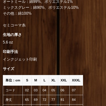
オートミール：綿99%、ポリエステル1%
ミックスグレー：綿90%、ポリエステル10%
その他：綿100%
セミコーマ糸
生地の厚さ
5.6 oz
印刷手法
インクジェット印刷
サイズ
単位：cm
S
M
L
XL
XXL
XXXL
コード
02
03
04
05
06
07
身丈
65
69
72
77
81
84