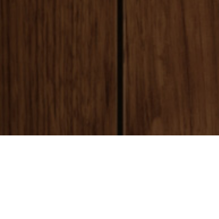
payment
お支払い方法
銀行振込(前払い)