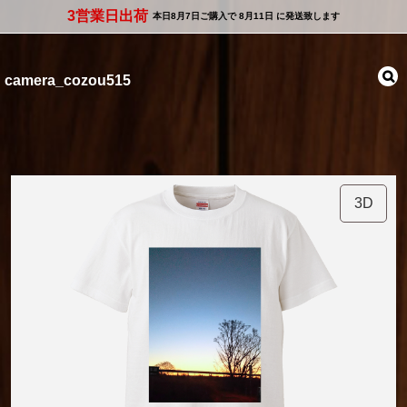
3営業日出荷
本日
8月7日
ご購入で
8月11日
に発送致します
camera_cozou515
3D