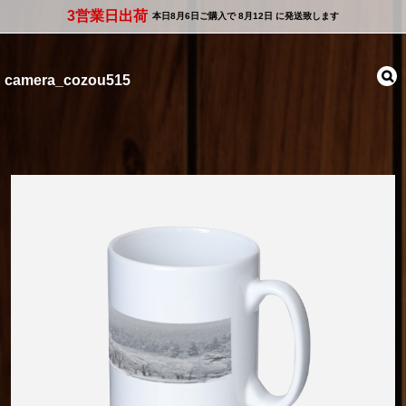
3営業日出荷
本日
8月6日
ご購入で
8月12日
に発送致します
camera_cozou515