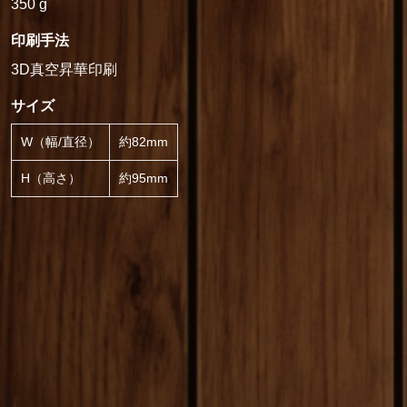
350 g
印刷手法
3D真空昇華印刷
サイズ
W（幅/直径）
約82mm
H（高さ）
約95mm