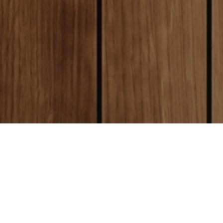
local_shipping
送料について
全国一律送料250円
クレジットカード決済
（沖縄、離島は1800円）
と同時に制作が開始となります。
お
today
方
はクレジットカード払いをご利用
お届けについて