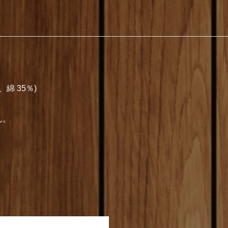
綿 35％)
ん。