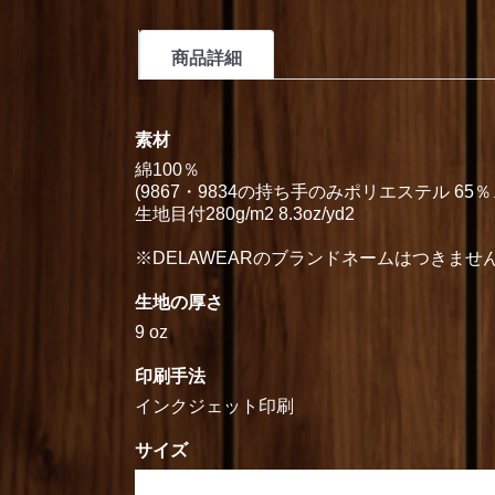
商品詳細
素材
綿100％
(9867・9834の持ち手のみポリエステル 65％、
生地目付280g/m2 8.3oz/yd2
※DELAWEARのブランドネームはつきませ
生地の厚さ
9 oz
印刷手法
インクジェット印刷
サイズ