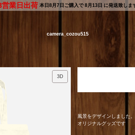
3営業日出荷
本日
8月7日
ご購入で
8月13日
に発送致しま
camera_cozou515
camera_cozou515
3D
レギュラーキャンバストー
風景をデザインしました
オリジナルグッズです