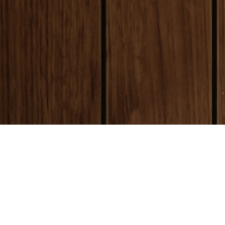
payment
お支払い方法
銀行振込(前払い)
ご入金確認後
に製作開始となります。 振込
ご購入
手数料はお客様ご負担となります。ご了承
急ぎの