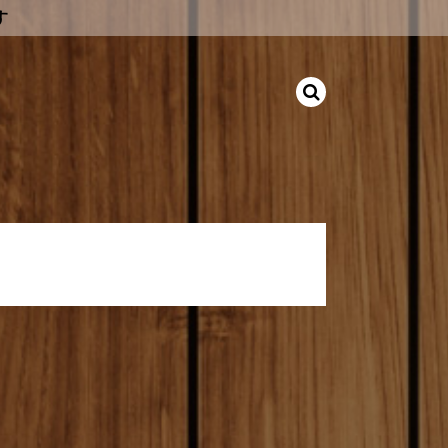
す
トバッグ(M)
。