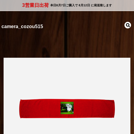
3営業日出荷
本日
8月7日
ご購入で
8月12日
に発送致します
camera_cozou515