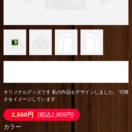
camera_cozou515
定番長袖Ｔシャツ
オリジナルグッズです 私の作品をデザインしました。 可憐
さをイメージしています
2,550円
(税込2,805円)
カラー