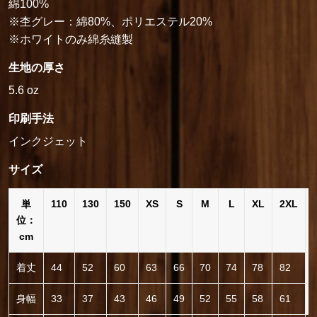
綿100%
※杢グレー：綿80%、ポリエステル20%
※ホワイトのみ綿糸縫製
生地の厚さ
5.6 oz
印刷手法
インクジェット
サイズ
単
110
130
150
XS
S
M
L
XL
2XL
位：
cm
着丈
44
52
60
63
66
70
74
78
82
身幅
33
37
43
46
49
52
55
58
61