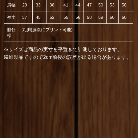
肩幅
29
33
38
41
44
47
50
53
56
袖丈
37
45
52
55
56
58
59
60
60
脇仕
丸胴(脇腹にプリント可能)
様
※サイズは商品の実寸を平置きで計測しております。
繊維製品ですので2cm前後の誤差が出る場合があります。