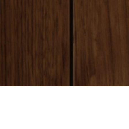
payment
お支払い方法
銀行振込(前払い)