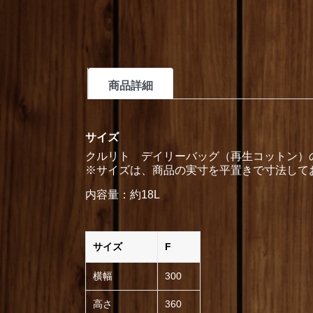
商品詳細
サイズ
クルリト デイリーバッグ（再生コットン）
※サイズは、商品の実寸を平置きで寸法してお
内容量：約18L
サイズ
F
横幅
300
高さ
360