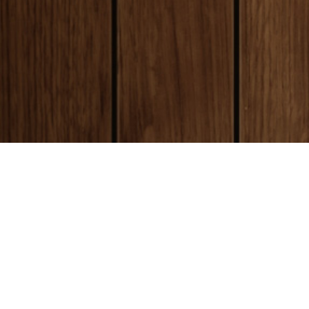
payment
お支払い方法
銀行振込(前払い)
ご入金確認後
に製作開始となります。 振込
ご購入
手数料はお客様ご負担となります。ご了承
急ぎの
ください。
くださ