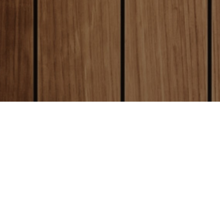
local_shipping
送料について
全国一律送料250円
クレジットカード決済
（沖縄、離島は1800円）
と同時に制作が開始となります。
お
today
方
はクレジットカード払いをご利用
お届けについて
い。
平日営業日午前9時
までにご注文い