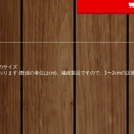
のサイズ
ります (数値の単位はcm)。繊維製品ですので、1〜2cmの