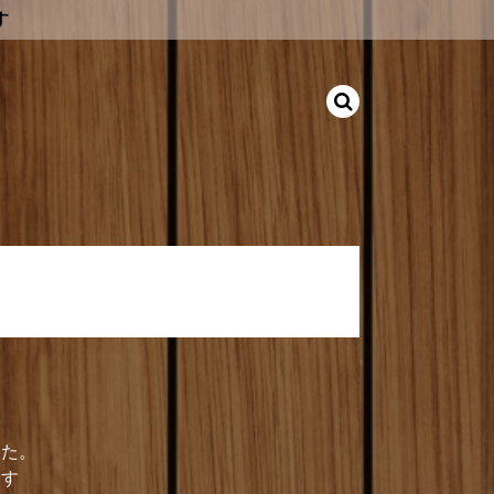
す
グ（再生コットン）
した。
ます