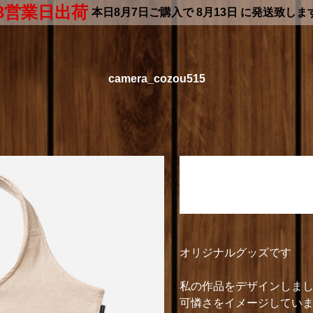
3営業日出荷
本日
8月7日
ご購入で
8月13日
に発送致しま
camera_cozou515
camera_cozou515
クルリト マルシェバッ
オリジナルグッズです
私の作品をデザインしま
可憐さをイメージしてい