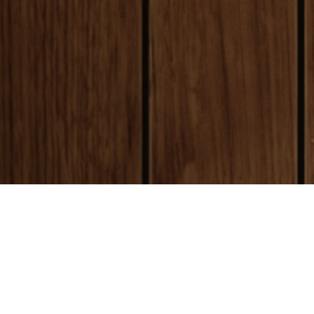
payment
お支払い方法
銀行振込(前払い)
ご入金確認後
に製作開始となります。 振込手数料はお客様ご負担とな