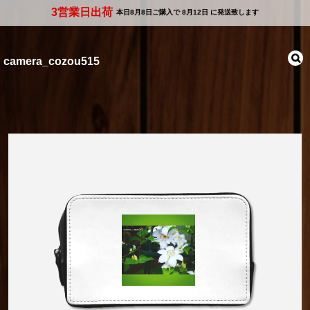
3営業日出荷
本日
8月8日
ご購入で
8月12日
に発送致します
camera_cozou515