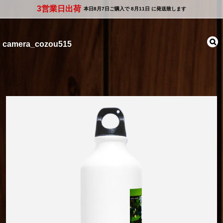
3営業日出荷
本日
8月7日
ご購入で
8月11日
に発送致します
camera_cozou515