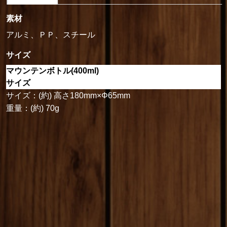
素材
アルミ、ＰＰ、スチール
サイズ
マウンテンボトル(400ml)
サイズ
サイズ：(約) 高さ180mm×Φ65mm
重量：(約) 70g