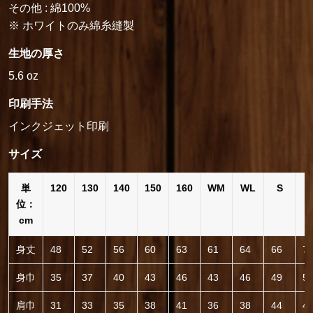
その他 : 綿100%
※ ホワイトのみ綿糸縫製
生地の厚さ
5.6 oz
印刷手法
インクジェット印刷
サイズ
単
120
130
140
150
160
WM
WL
S
位：
cm
身丈
48
52
56
60
63
61
64
66
7
身巾
35
37
40
43
46
43
46
49
5
肩巾
31
33
35
38
41
36
38
44
4