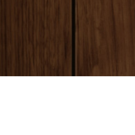
payment
お支払い方法
銀行振込(前払い)
ご入金確認後
に製作開始となります。 振込手数料はお客様ご負担とな