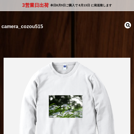
3営業日出荷
本日
8月9日
ご購入で
8月13日
に発送致します
camera_cozou515