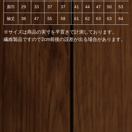
肩巾
29
33
37
37
41
44
47
50
53
袖丈
38
47
55
58
61
62
63
63
64
※サイズは商品の実寸を平置きで計測しております。
繊維製品ですので2cm前後の誤差が出る場合があります。