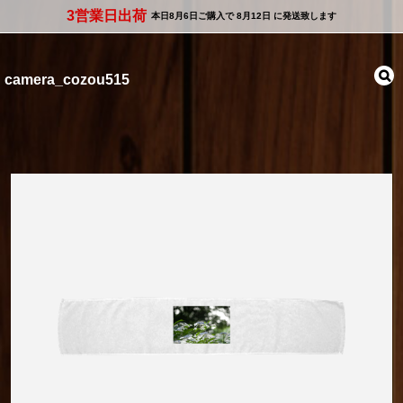
3営業日出荷
本日
8月6日
ご購入で
8月12日
に発送致します
camera_cozou515