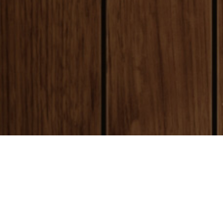
payment
お支払い方法
銀行振込(前払い)