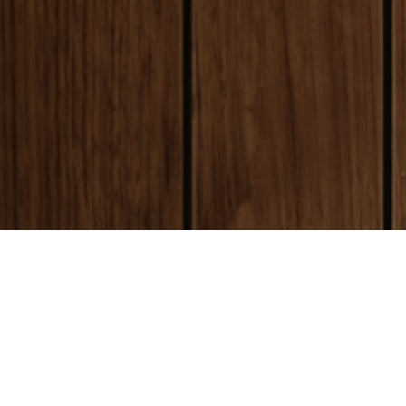
payment
お支払い方法
銀行振込(前払い)
ご入金確認後
に製作開始となります。 振込
ご購入
手数料はお客様ご負担となります。ご了承
急ぎの