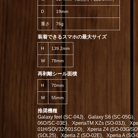
D
19mm
重さ
76g
装着できるスマホの最大サイズ
H
139.2mm
W
78mm
再剥離シール面積
H
70mm
W
55mm
推奨機種
Galaxy feel (SC-04J)、Galaxy S6 (SC-05G
06D/SC-03E)、XperiaTM XZs (SO-03J)、Xpe
01H/SOV32/501SO)、Xperia Z4 (SO-03G/SOV
(SOL25)、Xperia Z (SO-02E)、Xperia A (S