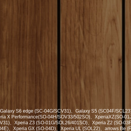
)、Galaxy S6 edge (SC-04G/SCV31)、Galaxy S5 (SC04F/SCL23
ria X Performance(SO-04H/SOV33/502SO)、XperiaXZ(SO-01
31)、Xperia Z3 (SO-01G/SOL26/401SO)、Xperia Z2 (SO-03F
O-04E)、Xperia GX (SO-04D)、Xperia UL (SOL22)、arrows 