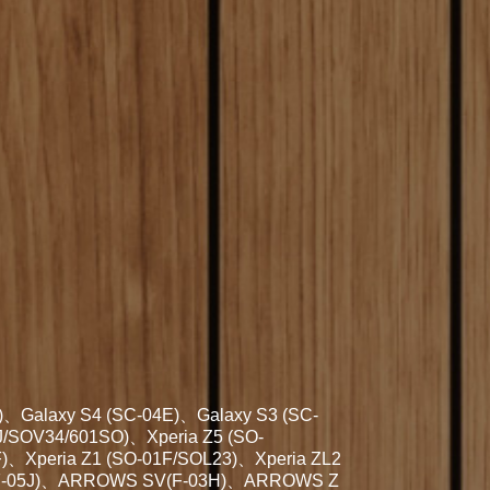
)、Galaxy S4 (SC-04E)、Galaxy S3 (SC-
J/SOV34/601SO)、Xperia Z5 (SO-
)、Xperia Z1 (SO-01F/SOL23)、Xperia ZL2
Be (F-05J)、ARROWS SV(F-03H)、ARROWS Z