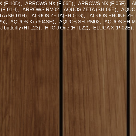
 (F-10D)、ARROWS NX (F-06E)、ARROWS NX (F-05F)、 A
 (F-01H)、ARROWS RM02、AQUOS ZETA (SH-06E)、AQUOS 
A (SH-01H)、AQUOS ZETA(SH-01G)、 AQUOS PHONE ZET
HL25)、AQUOS Xx (304SH)、AQUOS SH-RM02、AQUOS SH
J butterfly (HTL23)、HTC J One (HTL22)、ELUGA X (P-02E)