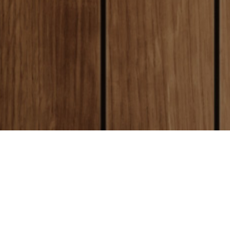
local_shipping
送料について
全国一律送料250円
クレジットカード決済
（沖縄、離島は1800円）
と同時に制作が開始となります。
お
today
方
はクレジットカード払いをご利用
お届けについて