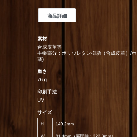
商品詳細
素材
合成皮革等
手帳部分：ポリウレタン樹脂（合成皮革）/ホ
蔵)
重さ
76 g
印刷手法
UV
サイズ
H
149.2mm
W
81.4mm（展開時：222.3mm）