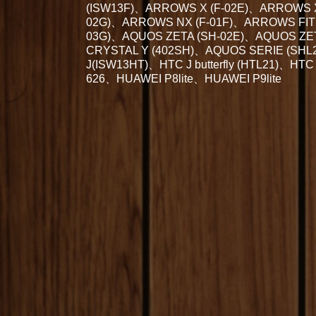
(ISW13F)、ARROWS X (F-02E)、ARROWS X
02G)、ARROWS NX (F-01F)、ARROWS FIT
03G)、AQUOS ZETA (SH-02E)、AQUOS ZET
CRYSTAL Y (402SH)、AQUOS SERIE (S
J(ISW13HT)、HTC J butterfly (HTL21)、HTC 
626、HUAWEI P8lite、HUAWEI P9lite