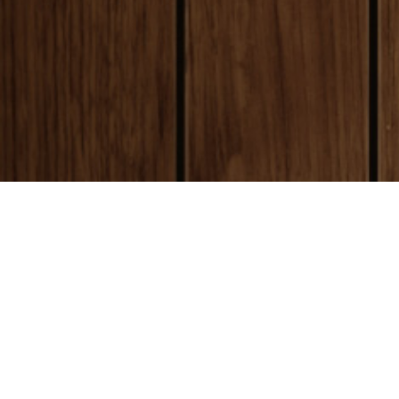
payment
お支払い方法
銀行振込(前払い)
ご入金確認後
に製作開始となります。 振込手数料はお客様ご負担とな
ります。ご了承ください。