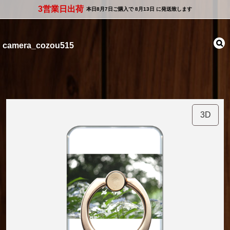
3営業日出荷
本日
8月7日
ご購入で
8月13日
に発送致します
camera_cozou515
3D