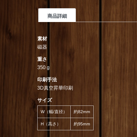
商品詳細
素材
磁器
重さ
350 g
印刷手法
3D真空昇華印刷
サイズ
W（幅/直径）
約82mm
H（高さ）
約95mm