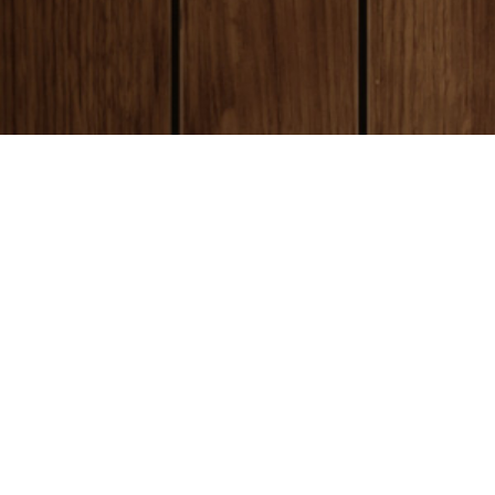
payment
お支払い方法
銀行振込(前払い)
ご入金確認後
に製作開始となります。 振込
ご購入
手数料はお客様ご負担となります。ご了承
急ぎの
ください。
くださ
代金引換(後払い)
商品到着時に配達員に代金をお支払いくだ
さい。手数料:530円(税別)