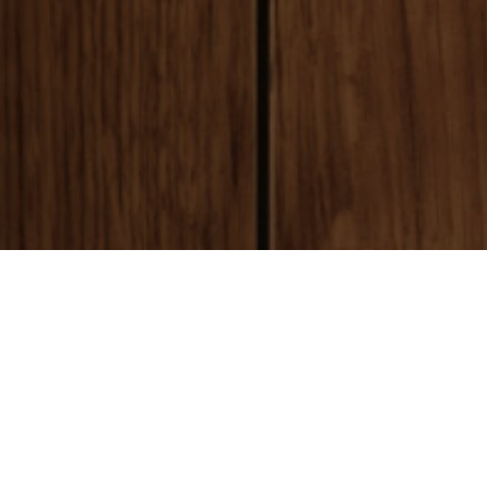
payment
お支払い方法
銀行振込(前払い)
ご入金確認後
に製作開始となります。 振込手数料はお客様ご負担とな
ります。ご了承ください。