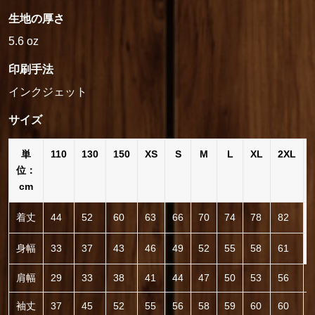
生地の厚さ
5.6 oz
印刷手法
インクジェット
サイズ
単
110
130
150
XS
S
M
L
XL
2XL
位：
cm
着丈
44
52
60
63
66
70
74
78
82
身幅
33
37
43
46
49
52
55
58
61
肩幅
29
33
38
41
44
47
50
53
56
袖丈
37
45
52
55
56
58
59
60
60