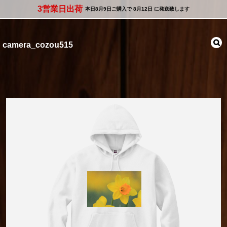
3営業日出荷
本日
8月9日
ご購入で
8月12日
に発送致します
camera_cozou515