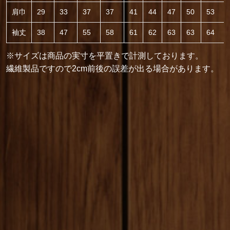
肩巾
29
33
37
37
41
44
47
50
53
袖丈
38
47
55
58
61
62
63
63
64
※サイズは商品の実寸を平置きで計測しております。
繊維製品ですので2cm前後の誤差が出る場合があります。