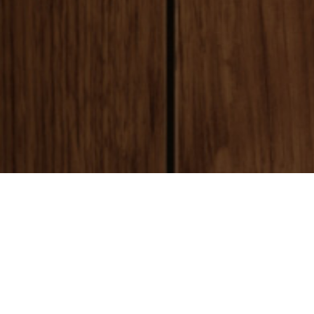
payment
お支払い方法
銀行振込(前払い)
ご入金確認後
に製作開始となります。 振込手数料はお客様ご負担とな
ります。ご了承ください。