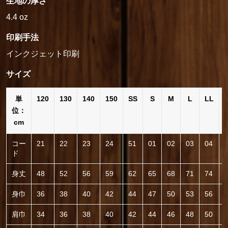
生地の厚さ
4.4 oz
印刷手法
インクジェット印刷
サイズ
単
120
130
140
150
SS
S
M
L
LL
位：
cm
コー
21
22
23
24
51
01
02
03
04
ド
身丈
48
52
56
59
62
65
68
71
74
身巾
36
38
40
42
44
47
50
53
56
肩巾
34
36
38
40
42
44
46
48
50