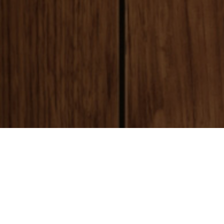
payment
お支払い方法
銀行振込(前払い)
ご入金確認後
に製作開始となります。 振込手数料はお客様ご負担とな