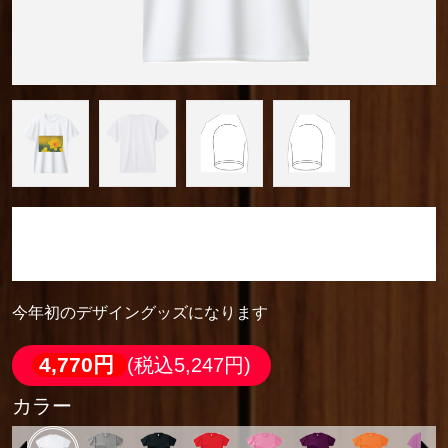
camera_cozou515
ドライＴシャツ
今年初のデザイングッズになります
4,770円
(税込5,247円)
カラー