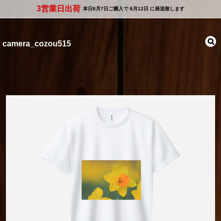
3営業日出荷
本日
8月7日
ご購入で
8月12日
に発送致します
camera_cozou515