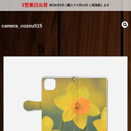
3営業日出荷
本日
8月9日
ご購入で
8月13日
に発送致します
camera_cozou515