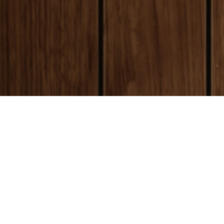
payment
お支払い方法
銀行振込(前払い)
ご入金確認後
に製作開始となります。 振込手数料はお客様ご負担とな
ります。ご了承ください。
代金引換(後払い)