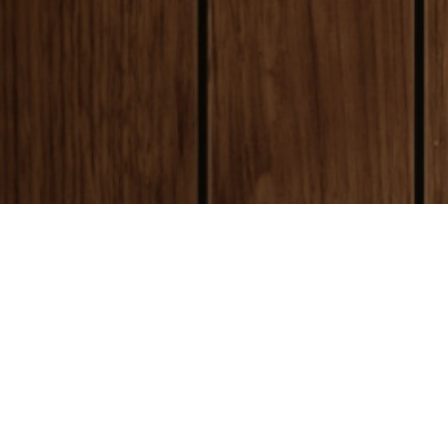
payment
お支払い方法
銀行振込(前払い)
ご入金確認後
に製作開始となります。 振込手数料はお客様ご負担とな
ります。ご了承ください。