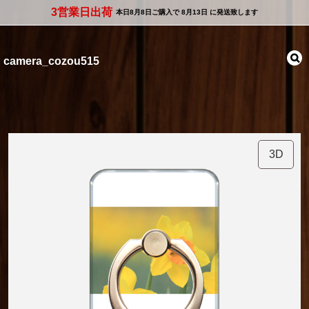
3営業日出荷
本日
8月8日
ご購入で
8月13日
に発送致します
camera_cozou515
3D