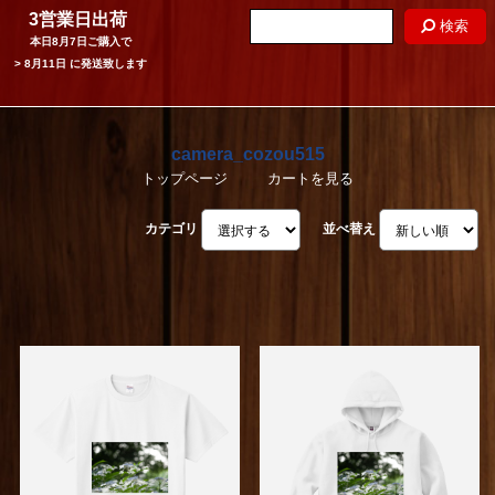
3営業日出荷
検索
本日
8月7日
ご購入で
>
8月11日
に発送致します
camera_cozou515
トップページ
カートを見る
カテゴリ
並べ替え