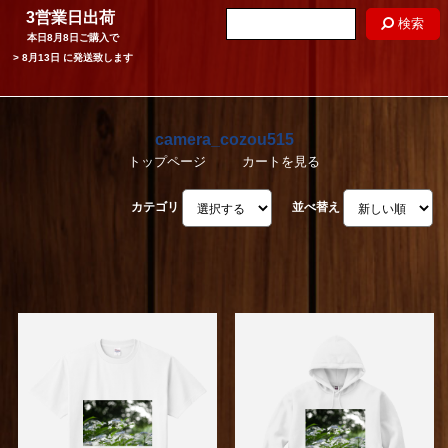
3営業日出荷
検索
本日
8月8日
ご購入で
>
8月13日
に発送致します
camera_cozou515
トップページ
カートを見る
カテゴリ
並べ替え