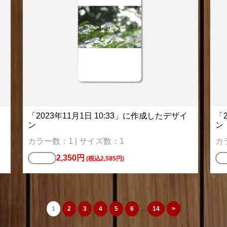
「2023年11月1日 10:33」に作成したデザイ
「
ン
ン
カラー数：1 | サイズ数：1
カ
2,350円
ミラー
コ
(税込2,585円)
1
2
3
4
5
6
...
14
>