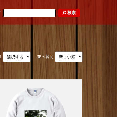
検索
ド
リ
並べ替え