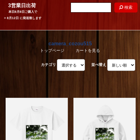
3営業日出荷
検索
本日
8月8日
ご購入で
>
8月12日
に発送致します
camera_cozou515
トップページ
カートを見る
カテゴリ
並べ替え