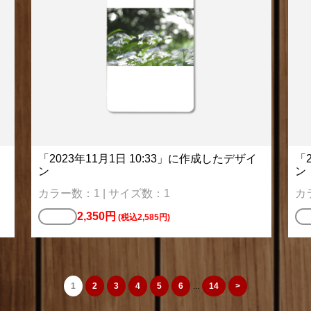
「2023年11月1日 10:33」に作成したデザイ
「
ン
ン
カラー数：1 | サイズ数：1
カ
2,350円
ミラー
コ
(税込2,585円)
1
2
3
4
5
6
...
14
>