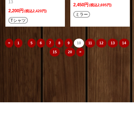
13
2,450円
(税込2,695円)
2,200円
(税込2,420円)
ミラー
Tシャツ
<
1
...
5
6
7
8
9
10
11
12
13
14
15
...
20
>
camera_cozou515
トップページ
|
特定商取引法
|
オリジナルTシャツ