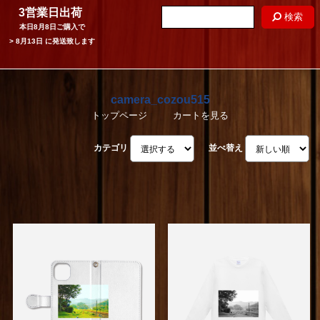
3営業日出荷
検索
本日
8月8日
ご購入で
>
8月13日
に発送致します
camera_cozou515
トップページ
カートを見る
カテゴリ
並べ替え