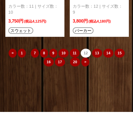
カラー数：11 | サイズ数：
カラー数：12 | サイズ数：
10
9
3,750円
3,800円
(税込4,125円)
(税込4,180円)
スウェット
パーカー
<
1
...
7
8
9
10
11
12
13
14
15
16
17
...
20
>
camera_cozou515
トップページ
|
特定商取引法
|
オリジナルTシャツ