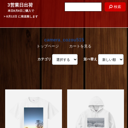
3営業日出荷
検索
本日
8月8日
ご購入で
>
8月12日
に発送致します
camera_cozou515
トップページ
カートを見る
カテゴリ
並べ替え