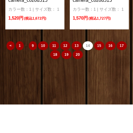
camera_cozou515
camera_cozou515
カラー数：1 | サイズ数： 1
カラー数：1 | サイズ数： 1
1,520円
1,570円
(税込1,672円)
(税込1,727円)
<
1
...
9
10
11
12
13
14
15
16
17
18
19
20
camera_cozou515
トップページ
|
特定商取引法
|
オリジナルTシャツ