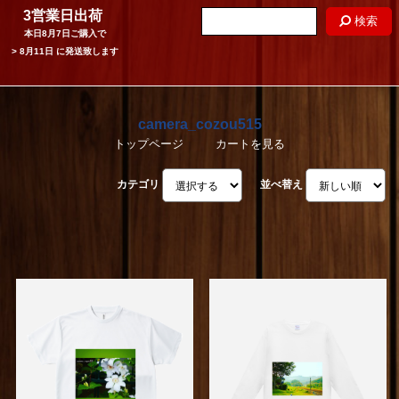
3営業日出荷
検索
本日
8月7日
ご購入で
>
8月11日
に発送致します
camera_cozou515
トップページ
カートを見る
カテゴリ
並べ替え