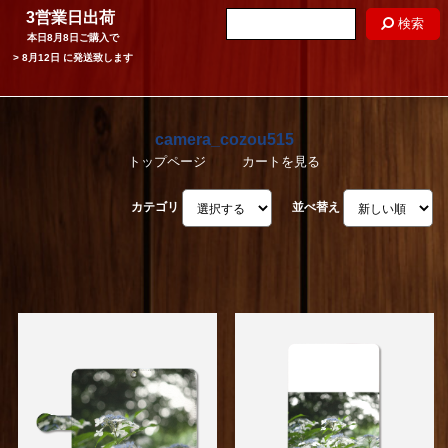
3営業日出荷
検索
本日
8月8日
ご購入で
>
8月12日
に発送致します
camera_cozou515
トップページ
カートを見る
カテゴリ
並べ替え