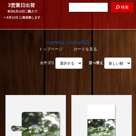
3営業日出荷
検索
本日
8月10日
ご購入で
>
8月12日
に発送致します
camera_cozou515
トップページ
カートを見る
カテゴリ
並べ替え