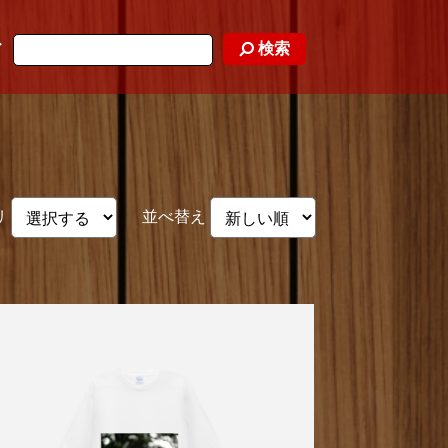
検索
ド
リ
並べ替え