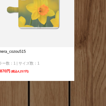
mera_cozou515
ラー数：1 | サイズ数：1
,870円
(税込4,257円)