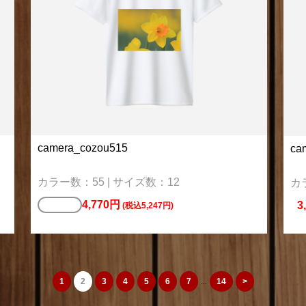
camera_cozou515
ca
カラー数：55 | サイズ数：12
カ
4,770円
Tシャツ
3
(税込5,247円)
1
2
3
4
5
6
7
...
14
>