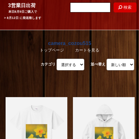
3営業日出荷
検索
本日
8月9日
ご購入で
>
8月12日
に発送致します
camera_cozou515
トップページ
カートを見る
カテゴリ
並べ替え