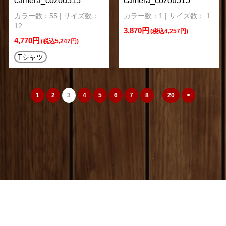
camera_cozou515
camera_cozou515
カラー数：55 | サイズ数：
カラー数：1 | サイズ数： 1
12
3,870円
(税込4,257円)
4,770円
(税込5,247円)
Tシャツ
1
2
3
4
5
6
7
8
...
20
>
camera_cozou515
トップページ
|
特定商取引法
|
オリジナルTシャツ