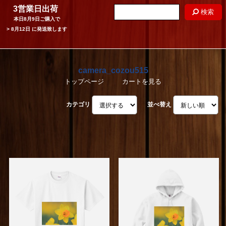
3営業日出荷
検索
本日
8月9日
ご購入で
>
8月12日
に発送致します
camera_cozou515
トップページ
カートを見る
カテゴリ
並べ替え