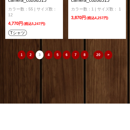
camera_cozou515
camera_cozou515
カラー数：55 | サイズ数：
カラー数：1 | サイズ数： 1
12
3,870円
(税込4,257円)
4,770円
(税込5,247円)
Tシャツ
1
2
3
4
5
6
7
8
...
20
>
camera_cozou515
トップページ
|
特定商取引法
|
オリジナルTシャツ