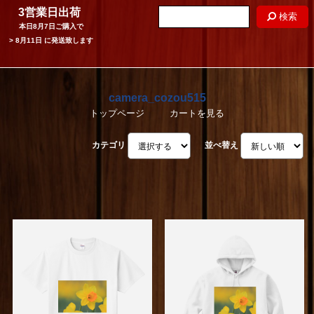
3営業日出荷
検索
本日
8月7日
ご購入で
>
8月11日
に発送致します
camera_cozou515
トップページ
カートを見る
カテゴリ
並べ替え