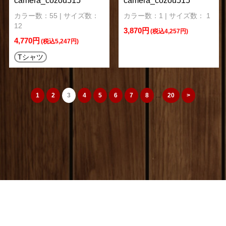
camera_cozou515
camera_cozou515
カラー数：55 | サイズ数：
カラー数：1 | サイズ数： 1
12
3,870円
(税込4,257円)
4,770円
(税込5,247円)
Tシャツ
1
2
3
4
5
6
7
8
...
20
>
camera_cozou515
トップページ
|
特定商取引法
|
オリジナルTシャツ