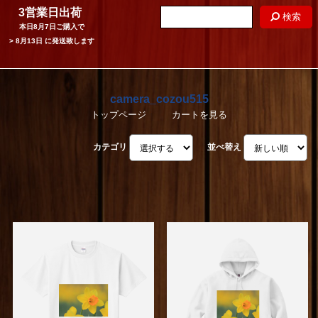
3営業日出荷
検索
本日
8月7日
ご購入で
>
8月13日
に発送致します
camera_cozou515
トップページ
カートを見る
カテゴリ
並べ替え