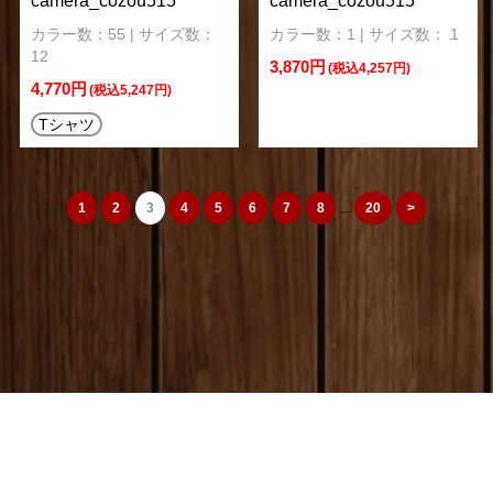
camera_cozou515
camera_cozou515
カラー数：55 | サイズ数：
カラー数：1 | サイズ数： 1
12
3,870円
(税込4,257円)
4,770円
(税込5,247円)
Tシャツ
1
2
3
4
5
6
7
8
...
20
>
camera_cozou515
トップページ
|
特定商取引法
|
オリジナルTシャツ