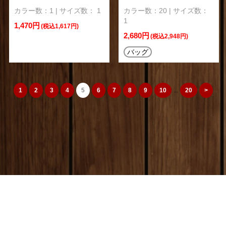
カラー数：1 | サイズ数： 1
カラー数：20 | サイズ数：
1
1,470円
(税込1,617円)
2,680円
(税込2,948円)
バッグ
1
2
3
4
5
6
7
8
9
10
...
20
>
camera_cozou515
トップページ
|
特定商取引法
|
オリジナルTシャツ