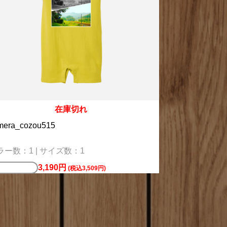
在庫切れ
mera_cozou515
ラー数：1 | サイズ数：1
3,190円
マホケース
(税込3,509円)