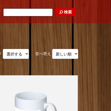
検索
ド
リ
並べ替え