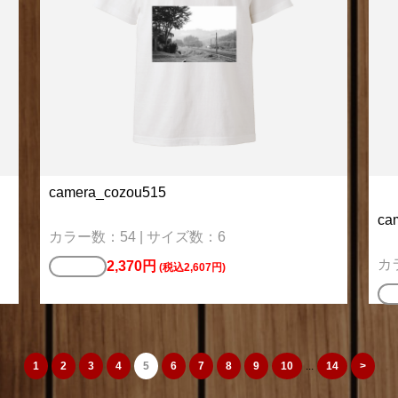
camera_cozou515
ca
カラー数：54 | サイズ数：6
カ
2,370円
Tシャツ
(税込2,607円)
ス
1
2
3
4
5
6
7
8
9
10
...
14
>