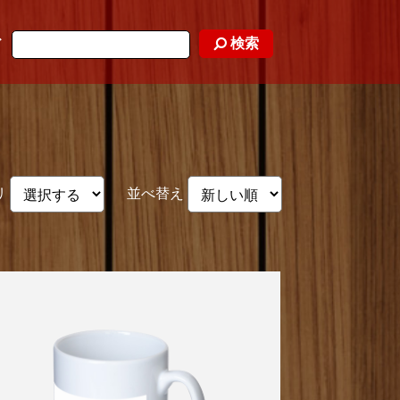
検索
ド
リ
並べ替え