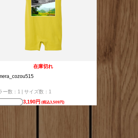
在庫切れ
mera_cozou515
ラー数：1 | サイズ数：1
3,190円
マホケース
(税込3,509円)