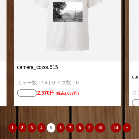
camera_cozou515
ca
カラー数：54 | サイズ数：6
カ
2,370円
Tシャツ
(税込2,607円)
ス
1
2
3
4
5
6
7
8
9
10
...
14
>