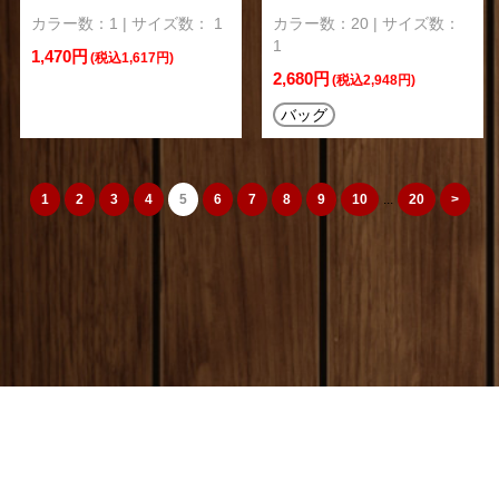
カラー数：1 | サイズ数： 1
カラー数：20 | サイズ数：
1
1,470円
(税込1,617円)
2,680円
(税込2,948円)
バッグ
1
2
3
4
5
6
7
8
9
10
...
20
>
camera_cozou515
トップページ
|
特定商取引法
|
オリジナルTシャツ