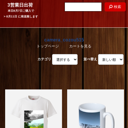
3営業日出荷
検索
本日
8月7日
ご購入で
>
8月11日
に発送致します
camera_cozou515
トップページ
カートを見る
カテゴリ
並べ替え